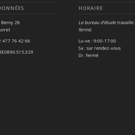
DONNÉES
HORAIRE
s Berny 28
Le bureau d’étude travaille
uvret
fermé.
 477 76 42 66
Lu-ve : 9:00-17:00
Sa : sur rendez-vous
BE0890.515.329
Di : fermé