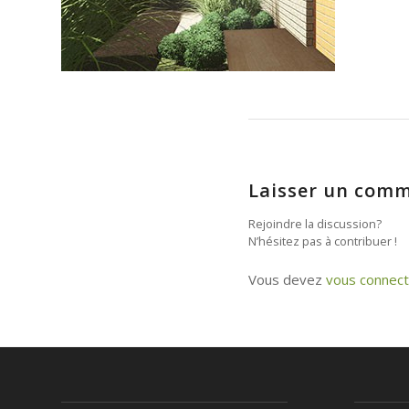
Laisser un comm
Rejoindre la discussion?
N’hésitez pas à contribuer !
Vous devez
vous connect