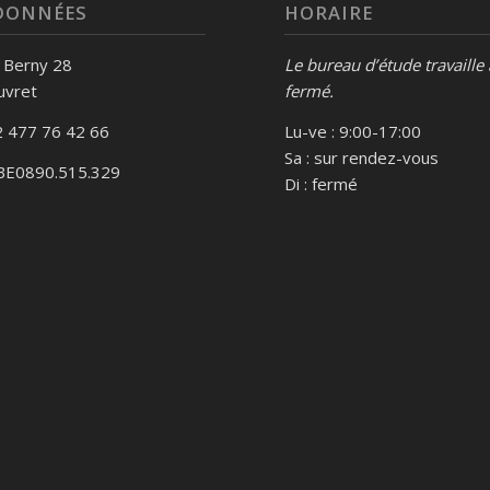
DONNÉES
HORAIRE
s Berny 28
Le bureau d’étude travaille
uvret
fermé.
 477 76 42 66
Lu-ve : 9:00-17:00
Sa : sur rendez-vous
BE0890.515.329
Di : fermé