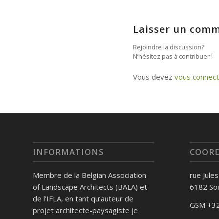
Laisser un comm
Rejoindre la discussion?
N’hésitez pas à contribuer !
Vous devez
vous connect
INFORMATIONS
COOR
Membre de la Belgian Association
rue Jule
of Landscape Architects (BALA) et
6182 So
de l’IFLA, en tant qu’auteur de
GSM +32
projet architecte-paysagiste je