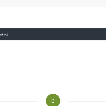
ntact
0