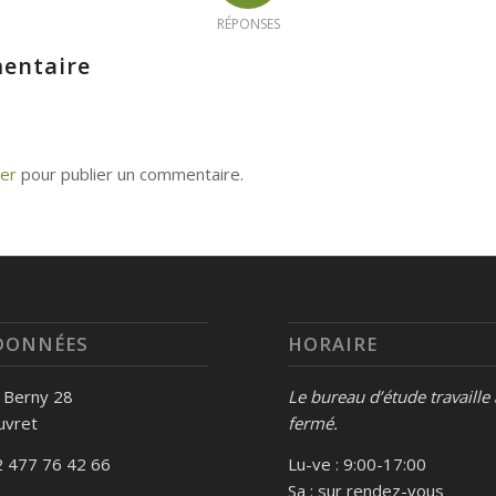
RÉPONSES
entaire
er
pour publier un commentaire.
DONNÉES
HORAIRE
s Berny 28
Le bureau d’étude travaille
uvret
fermé.
 477 76 42 66
Lu-ve : 9:00-17:00
Sa : sur rendez-vous